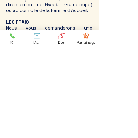
directement de Gwada (Guadeloupe)
ou au domicile de la Famille d'Accueil.
LES FRAIS
Nous vous demanderons une
participation de 300€ si le loulou
n'est pas stérilisé / 400€ si le loulou
Tél
Mail
Don
Parrainage
est stérilisé. Cette somme
correspondant au remboursement des
frais vétérinaires ainsi qu'une partie
des frais de nourriture et de fret.
À SAVOIR
Pour les loulous non stérilisés, un
chèque de caution vous sera
également demandé. Il sera détruit
dès lors que vous nous aurez fourni la
copie de facture vétérinaire prouvant
la stérilisation/castration. Pourquoi ?
Car nous avons à coeur de sauver les
loulous mais ce n'est pas pour qu'ils
soient utilisés et deviennent
reproducteurs.