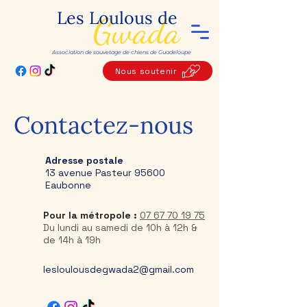
Les Loulous de
Gwada
Association de sauvetage de chiens de Guadeloupe
Nous soutenir
Contactez-nous
Adresse postale
13 avenue Pasteur 95600
Eaubonne
Pour la métropole :
07 67 70 19 75
Du lundi au samedi de 10h à 12h &
de 14h à 19h
lesloulousdegwada2@gmail.com