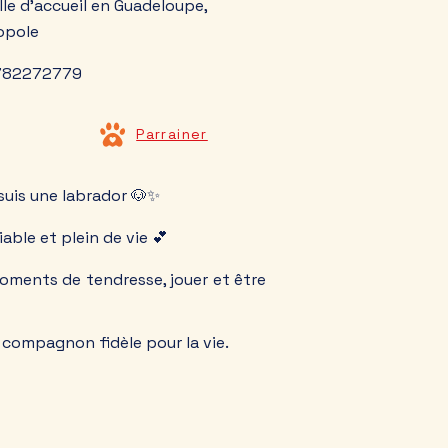
le d'accueil en Guadeloupe,
ropole
8782272779
Parrainer
 suis une labrador 🐶✨
iable et plein de vie 💕
oments de tendresse, jouer et être
 compagnon fidèle pour la vie.