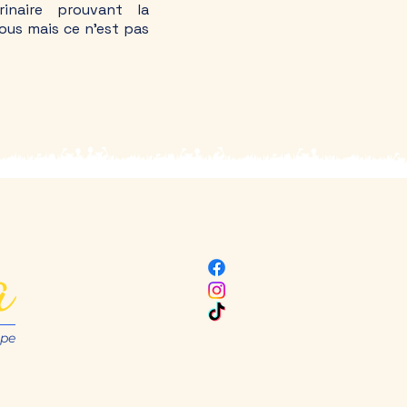
inaire prouvant la
lous mais ce n'est pas
a
upe